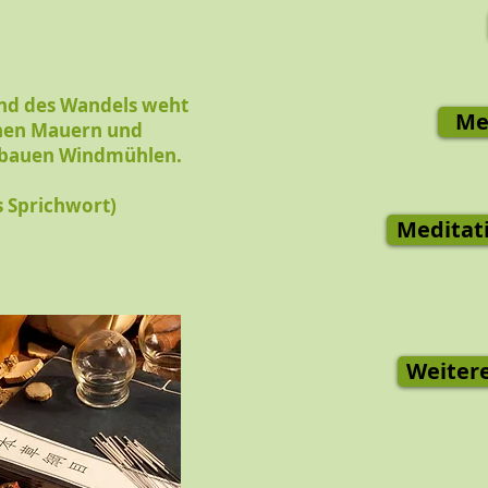
nd des Wandels weht
Me
inen Mauern und
 bauen Windmühlen.
s Sprichwort)
Meditati
Weiter