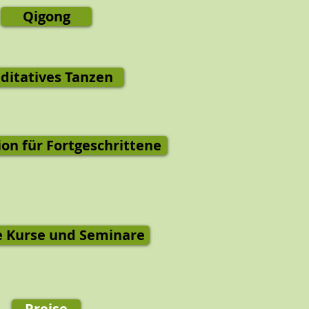
Qigong
ditatives Tanzen
on für Fortgeschrittene
e Kurse und Seminare
Preise