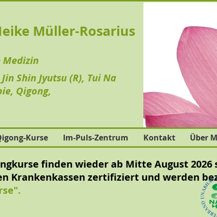
Heike Müller-Rosarius
e Medizin
in Shin Jyutsu (R), Tui Na
ie, Qigong,
igong-Kurse
Im-Puls-Zentrum
Kontakt
Über M
gkurse finden wieder ab Mitte August 2026 s
en Krankenkassen zertifiziert und werden be
rse".