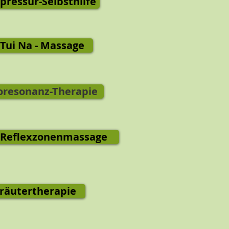
pressur-Selbsthilfe
Tui Na - Massage
oresonanz-Therapie
-Reflexzonenmassage
räutertherapie