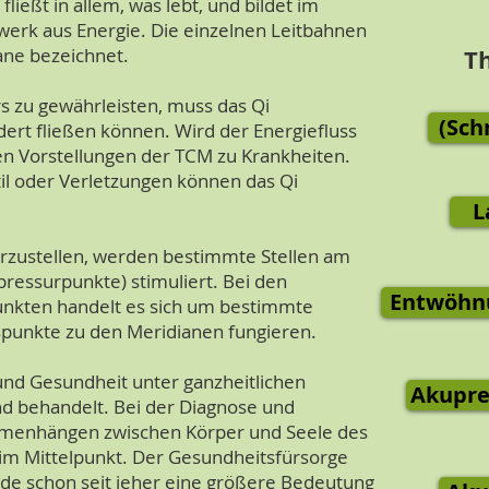
fließt in allem, was lebt, und bildet im
erk aus Energie. Die einzelnen Leitbahnen
ane bezeichnet.
T
 zu gewährleisten, muss das Qi
(Sch
rt fließen können. Wird der Energiefluss
den Vorstellungen der TCM zu Krankheiten.
il oder Verletzungen können das Qi
L
rzustellen, werden bestimmte Stellen am
ressurpunkte) stimuliert. Bei den
Entwöhnu
nkten handelt es sich um bestimmte
spunkte zu den Meridianen fungieren.
nd Gesundheit unter ganzheitlichen
Akupres
d behandelt. Bei der Diagnose und
menhängen zwischen Körper und Seele des
m Mittelpunkt. Der Gesundheitsfürsorge
de schon seit jeher eine größere Bedeutung