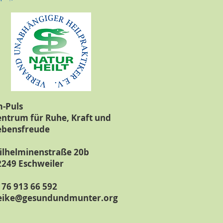
m-Puls
entrum für Ruhe, Kraft und
ebensfreude
ilhelminenstraße 20b
2249 Eschweiler
176 913 66 592
eike@gesundundmunter.org