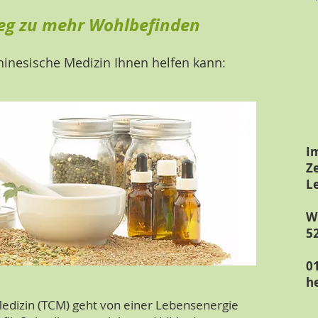
Weg zu mehr Wohlbefinden
chinesische Medizin Ihnen helfen kann:
I
Z
L
W
5
0
h
 Medizin (TCM) geht von einer Lebensenergie