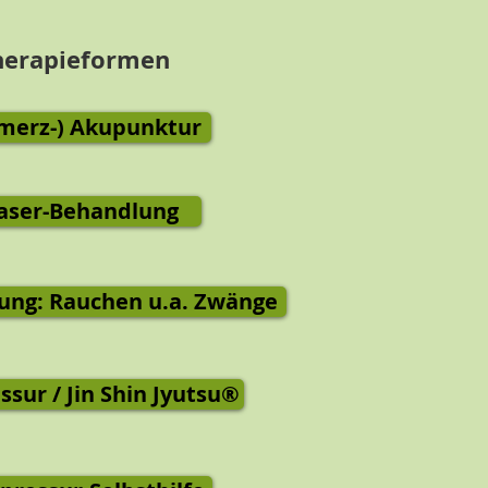
herapieformen
merz-) Akupunktur
aser-Behandlung
ng: Rauchen u.a. Zwänge
sur / Jin Shin Jyutsu®